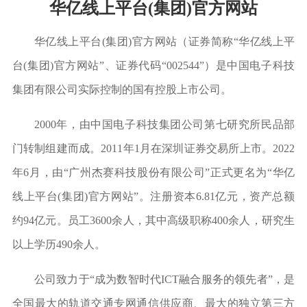
华亿线上平台(集团)官方网站
华亿线上平台(集团)官方网站（证券简称“华亿线上平
台(集团)官方网站”、证券代码“002544”）是中国电子科技
集团有限公司实际控制的国有控股上市公司。
2000年，由中国电子科技集团公司第七研究所民品部
门转制组建而成。2011年1月在深圳证券交易所上市。2022
年6月，由“广州杰赛科技股份有限公司”正式更名为“华亿
线上平台(集团)官方网站”。注册资本6.81亿元，资产总额
约94亿元。员工3600余人，其中高级职称400余人，研究生
以上学历490余人。
公司致力于“成为数智时代ICT融合服务的领先者”，是
全国最大的轨道交通专网通信供应商、最大的独立第三方