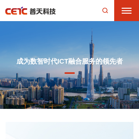
成为数智时代ICT融合服务的领先者