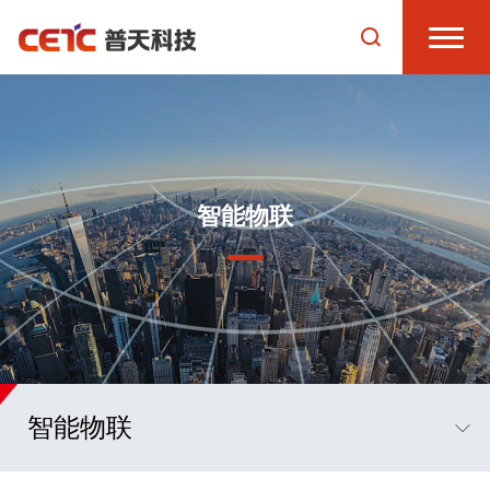
智能物联
智能物联