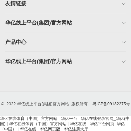
友情链接
华亿线上平台(集团)官方网站
产品中心
华亿线上平台(集团)官方网站
© 2022 华亿线上平台(集团)官方网站 版权所有
粤ICP备09182275号
华亿在线体育（中国）官方网站
|
华亿平台
|
华亿在线登录官网_华亿(中
国)
|
华亿在线体育（中国）官方网站
|
华亿在线
|
华亿平台网页_华亿
（中国）
|
华亿在线
|
华亿网页版
|
华亿注册大厅
|