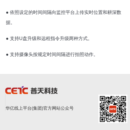
● 依照设定的时间间隔向监控平台上传实时位置和耕深数
据。
● 支持U盘升级和远程指令升级两种方式。
● 支持摄像头按规定时间间隔进行拍照动作。
华亿线上平台(集团)官方网站公众号