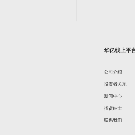
华亿线上平台
公司介绍
投资者关系
新闻中心
招贤纳士
联系我们