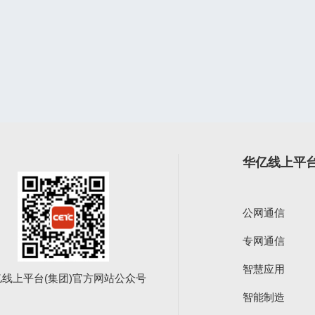
华亿线上平台
公网通信
专网通信
智慧应用
亿线上平台(集团)官方网站公众号
智能制造