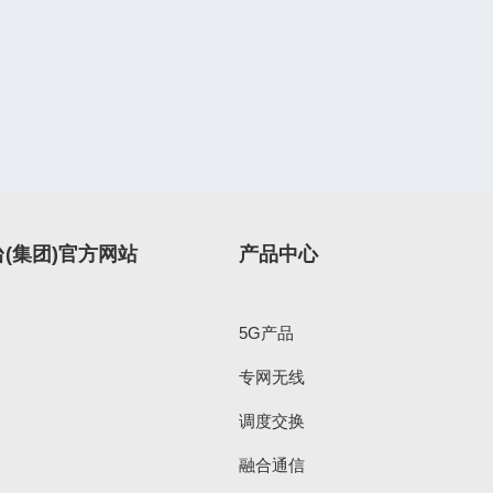
(集团)官方网站
产品中心
5G产品
专网无线
调度交换
融合通信