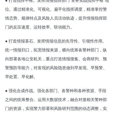
● 打造指挥中枢。发挥情报指挥部门“警务实战指挥中枢”地
位。通过精准化、可视化、扁平化指挥调度，精准掌控警
情态势、规律特点及风险人员活动轨迹，提升情报指挥部
门的反应速度、运转效率、联动能力。
● 打造情报基石。发挥情报信息的先导性、引领性作用。
统一情报归口，拓宽情报来源，横向统筹各警种部门，纵
向部署各地公安机关，重点打造情报搜集、会商研判、预
警预防等能力，对发现的风险隐患做到早发现、早预警、
早处置、早化解。
● 强化合成作战。强化各部门、各警种和各种资源、手段
之间的统筹整合。运用大数据技术，融合对接相关警种部
门的资源，实现警力部署和风险研判范围的动态调整，实