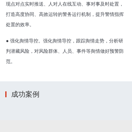
现点对点实时推送、人对人在线互动、事对事及时处置，
打造高度协同、高效运转的警务运行机制，提升警情指挥
处置的效率。
● 强化舆情导控。强化舆情导控，跟踪舆情走势，分析研
判潜藏风险，对风险群体、人员、事件等舆情做好预警防
范。
成功案例