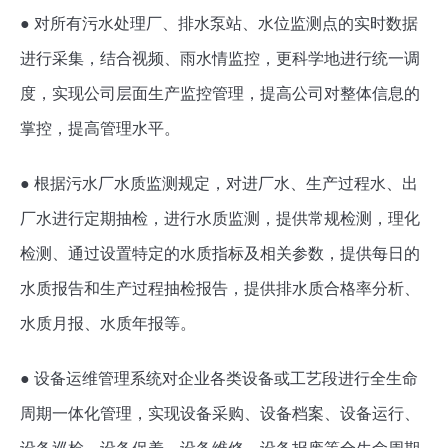
● 对所有污水处理厂、排水泵站、水位监测点的实时数据
进行采集，结合视频、雨水情监控，更科学地进行统一调
度，实现公司层面生产监控管理，提高公司对整体信息的
掌控，提高管理水平。
● 根据污水厂水质监测规定，对进厂水、生产过程水、出
厂水进行定期抽检，进行水质监测，提供常规检测，理化
检测、通过设置特定的水质指标及相关参数，提供每日的
水质报告和生产过程抽检报告，提供排水质合格率分析、
水质月报、水质年报等。
● 设备运维管理系统对企业各类设备或工艺段进行全生命
周期一体化管理，实现设备采购、设备档案、设备运行、