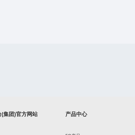
(集团)官方网站
产品中心