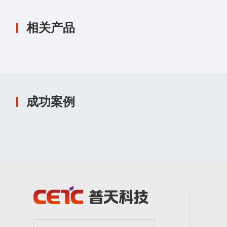
相关产品
成功案例