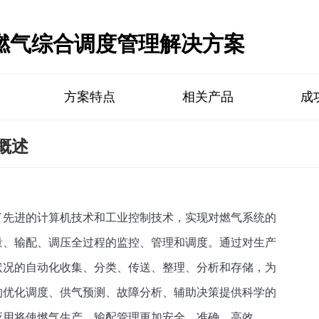
燃气综合调度管理解决方案
方案特点
相关产品
成
概述
了先进的计算机技术和工业控制技术，实现对燃气系统的
量、输配、调压全过程的监控、管理和调度。通过对生产
状况的自动化收集、分类、传送、整理、分析和存储，为
的优化调度、供气预测、故障分析、辅助决策提供科学的
应用将使燃气生产、输配管理更加安全、准确、高效。