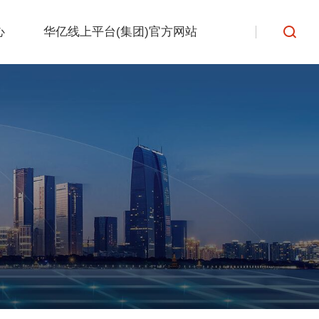
心
华亿线上平台(集团)官方网站