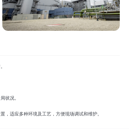
析。
全局状况。
设置，适应多种环境及工艺，方便现场调试和维护。