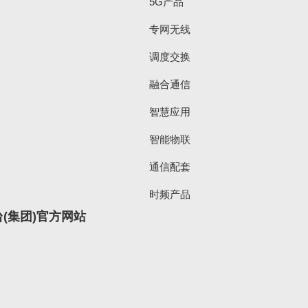
5G产品
专网无线
调度交换
融合通信
智慧应用
智能物联
通信配套
时频产品
(集团)官方网站