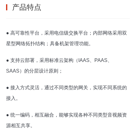
产品特点
● 高可靠性平台，采用电信级交换平台；内部网络采用双
星型网络拓扑结构；具备机架管理功能。
● 支持云部署，采用标准云架构（IAAS、PAAS、
SAAS）的分层设计原则；
● 接入方式灵活，通过不同类型的网关，实现不同系统的
接入。
● 统一编码，相互融合，能够实现各种不同类型音视频资
源相互共享。