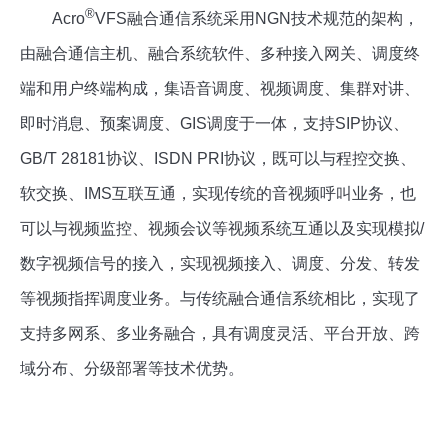
®
Acro
VFS融合通信系统采用NGN技术规范的架构，
由融合通信主机、融合系统软件、多种接入网关、调度终
端和用户终端构成，集语音调度、视频调度、集群对讲、
即时消息、预案调度、GIS调度于一体，支持SIP协议、
GB/T 28181协议、ISDN PRI协议，既可以与程控交换、
软交换、IMS互联互通，实现传统的音视频呼叫业务，也
可以与视频监控、视频会议等视频系统互通以及实现模拟/
数字视频信号的接入，实现视频接入、调度、分发、转发
等视频指挥调度业务。与传统融合通信系统相比，实现了
支持多网系、多业务融合，具有调度灵活、平台开放、跨
域分布、分级部署等技术优势。