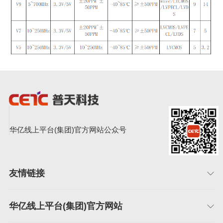
华亿线上平台(集团)官方网站公众号
友情链接
华亿线上平台(集团)官方网站