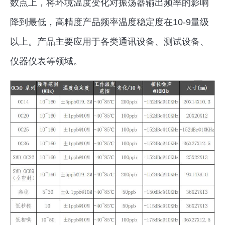
数点上，将环境温度变化对振荡器输出频率的影响
降到最低，高精度产品频率温度稳定度在10-9量级
以上。产品主要应用于各类通讯设备、测试设备、
仪器仪表等领域。