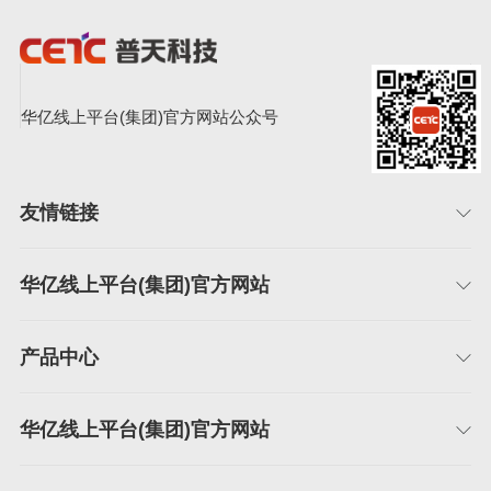
华亿线上平台(集团)官方网站公众号
友情链接
华亿线上平台(集团)官方网站
产品中心
华亿线上平台(集团)官方网站