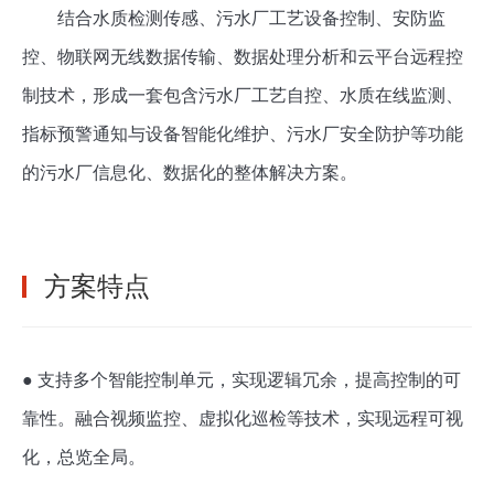
结合水质检测传感、污水厂工艺设备控制、安防监
控、物联网无线数据传输、数据处理分析和云平台远程控
制技术，形成一套包含污水厂工艺自控、水质在线监测、
指标预警通知与设备智能化维护、污水厂安全防护等功能
的污水厂信息化、数据化的整体解决方案。
方案特点
● 支持多个智能控制单元，实现逻辑冗余，提高控制的可
靠性。融合视频监控、虚拟化巡检等技术，实现远程可视
化，总览全局。