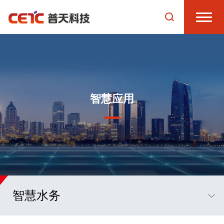
智慧应用
智慧水务